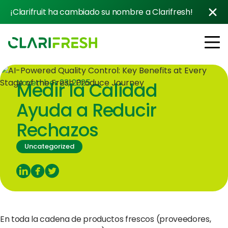
¡Clarifruit ha cambiado su nombre a Clarifresh!
November 23, 2025
Medir la Calidad
Soluciones
Resources
Ayuda a Reducir
Clientes
Rechazos
Company
Contacto con ventas
Uncategorized
Follow us:
En toda la cadena de productos frescos (proveedores,