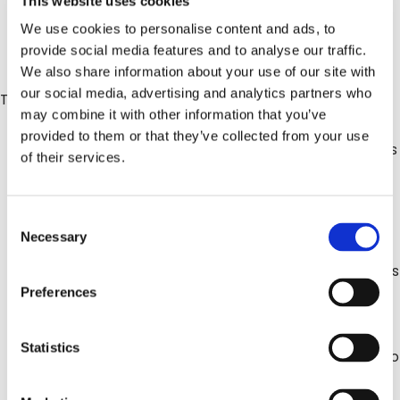
This website uses cookies
proveedores, ya que disminuye el riesgo de que el
producto no cumpla lo pactado o de que deban
We use cookies to personalise content and ads, to
cancelarse pedidos.
provide social media features and to analyse our traffic.
We also share information about your use of our site with
our social media, advertising and analytics partners who
Tres cambios operativos impulsan estas mejoras:
may combine it with other information that you’ve
provided to them or that they’ve collected from your use
Criterios de clasificación unificados:
Al formalizar los
of their services.
estándares de inspección (por ejemplo, umbrales de
defectos o reglas de clasificación) y aplicarlos de
forma uniforme en distintas plantas y centros, se
Consent
elimina la subjetividad y aumenta la consistencia.
Necessary
Selection
Visibilidad en tiempo real:
Los paneles y herramientas
digitales alertan al equipo operativo en cuanto
Preferences
aparece una desviación en los resultados de
inspección, no días después. Esto permite reclasificar,
Statistics
redirigir o corregir el lote antes de que salga del centro
de empaque.