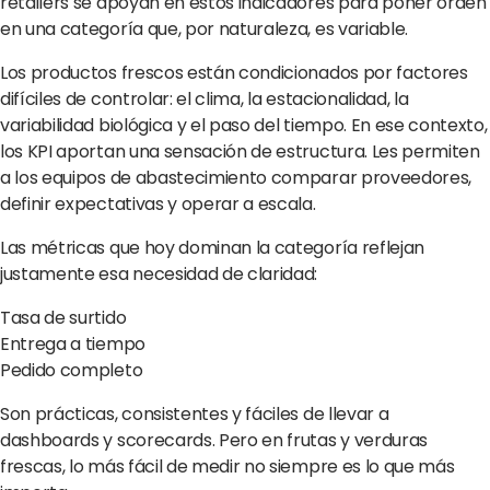
retailers se apoyan en estos indicadores para poner orden
en una categoría que, por naturaleza, es variable.
© Copyright Clarifresh 2024
Condiciones de Uso
Politica de Privacidad/
Los productos frescos están condicionados por factores
difíciles de controlar: el clima, la estacionalidad, la
variabilidad biológica y el paso del tiempo. En ese contexto,
los KPI aportan una sensación de estructura. Les permiten
a los equipos de abastecimiento comparar proveedores,
definir expectativas y operar a escala.
Las métricas que hoy dominan la categoría reflejan
justamente esa necesidad de claridad:
Tasa de surtido
Entrega a tiempo
Pedido completo
Son prácticas, consistentes y fáciles de llevar a
dashboards y scorecards. Pero en frutas y verduras
frescas, lo más fácil de medir no siempre es lo que más