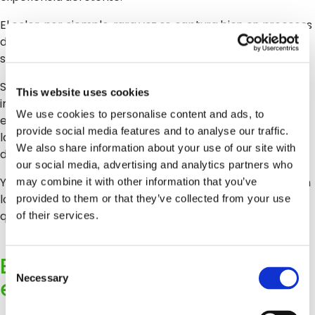
El color, por ejemplo, rara vez se captura bien en procesos
de aseguramiento de calidad enfocados en logística. Pero
su impacto comercial es enorme.
Sin datos estructurados y estandarizados, es muy difícil
This website uses cookies
incorporar estos atributos dentro de los modelos de
We use cookies to personalise content and ads, to
evaluación de proveedores. Siguen estando presentes en
provide social media features and to analyse our traffic.
la operación, pero no terminan de integrarse en la toma
We also share information about your use of our site with
de decisiones.
our social media, advertising and analytics partners who
Y eso lleva a una realidad incómoda: los retailers optimizan
may combine it with other information that you’ve
lo que pueden ver en sus sistemas, no necesariamente lo
provided to them or that they’ve collected from your use
que están viviendo sus clientes.
of their services.
El costo de medir las cosas
Consent
Necessary
equivocadas
Selection