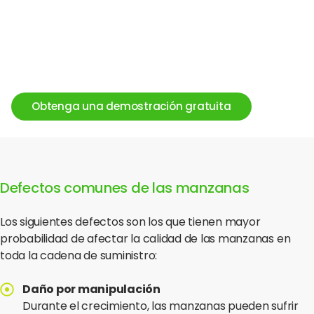
donde provienen. Por esto, las semillas de manzana
verde pueden crecer para convertirse en un árbol de
manzanas rojas. Para mantener un cultivo específico,
los agricultores deben cortar una rama del árbol
original, ¡y clonarlo plantando esa rama!
Obtenga una demostración gratuita
Defectos comunes de las manzanas
Los siguientes defectos son los que tienen mayor
probabilidad de afectar la calidad de las manzanas en
toda la cadena de suministro:
Daño por manipulación
Durante el crecimiento, las manzanas pueden sufrir