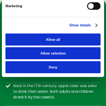
Marketing
Show details
Datos interesantes sobre las
manzanas
Allow all
Incluso al abandonarlos, ¡los manzanos pueden
Allow selection
continuare creciendo durante 200 años!
Deny
The most grown apple is the Red Delicious,
coming in at more than 53,000 bushels!
Back in the 17th century, apple cider was safer
to drink than water. Both adults and children
drank it by the caseful.