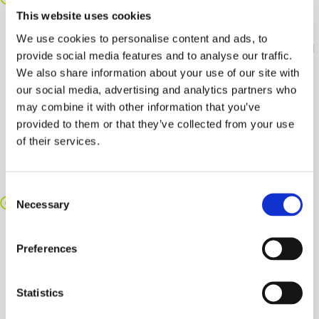
El golpe de sol y las manchas rojizas son los defectos
This website uses cookies
de piel más comunes que afectan la epidermis de las
We use cookies to personalise content and ads, to
manzanas cultivadas. Estos problemas por lo general
provide social media features and to analyse our traffic.
son ocasionados por variaciones naturales de
We also share information about your use of our site with
temperatura, luz solar directa o congelación. Este
our social media, advertising and analytics partners who
deterioro de la estructura de la piel de la manzana
may combine it with other information that you’ve
puede reducir su resistencia, y por lo tanto, afectar el
provided to them or that they’ve collected from your use
manejo y procesamiento postcosecha.
of their services.
Frecuentemente los minoristas rechazan las frutas
con estas condiciones, temiendo que los clientes
crean que son residuos de pesticidas.
Consent
Magulladuras
Necessary
Selection
No se necesita mucho para magullar una manzana, y
esto afecta directamente el sabor y la calidad. Las
Preferences
magulladuras pueden suceder durante o después de
la cosecha, y las magulladuras tienen más
posibilidades de ocasionar que las otras manzanas
Statistics
que las tocan también se ablanden.